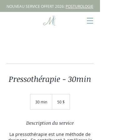
NOUVEAU SERVICE OFFERT 2026:
POSTUROLOGIE
Pressothérapie - 30min
50 dollars
canadiens
30 min
3
50 $
0
m
i
n
Description du service
La pressothérapie est une méthode de