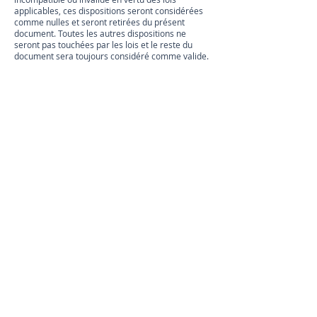
applicables, ces dispositions seront considérées
comme nulles et seront retirées du présent
document. Toutes les autres dispositions ne
seront pas touchées par les lois et le reste du
document sera toujours considéré comme valide.
11. Modifications
11.1. Ces conditions générales peuvent être
modifiées de temps à autre afin de maintenir le
respect de la loi et de refléter tout changement à
la façon dont nous gérons notre Site et la façon
dont nous nous attendons à ce que les utilisateurs
se comportent sur notre Site. Nous
recommandons à nos utilisateurs de vérifier ces
conditions générales de temps à autre pour
s'assurer qu'ils sont informés de toute mise à
jour.
11.2. Au besoin, nous informerons les utilisateurs
par courriel des changements apportés à ces
conditions ou nous afficherons un avis sur notre
Site.
12. Contact