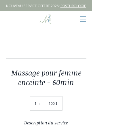
NOUVEAU SERVICE OFFERT 2026:
POSTUROLOGIE
Massage pour femme
enceinte - 60min
100 dollars
canadiens
1 h
1
100 $
Description du service