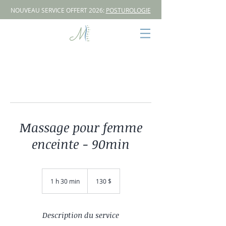
NOUVEAU SERVICE OFFERT 2026:
POSTUROLOGIE
Massage pour femme
enceinte - 90min
130 dollars
canadiens
1 h 30 min
1
130 $
3
0
m
i
Description du service
n