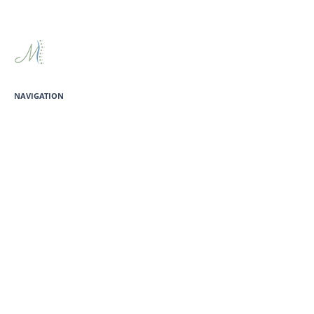
NAVIGATION
Mes services
Bienfaits
Mes forfaits
À propos
Contact
À LIRE
Conditions d'utilisation
Politique de confidentialité
Politique de réservation
CONTACT
Téléphone
:
(514) 714-0780
E-mail:
massotherapie_melanie_boisvert@outlook.com
Adresse
: