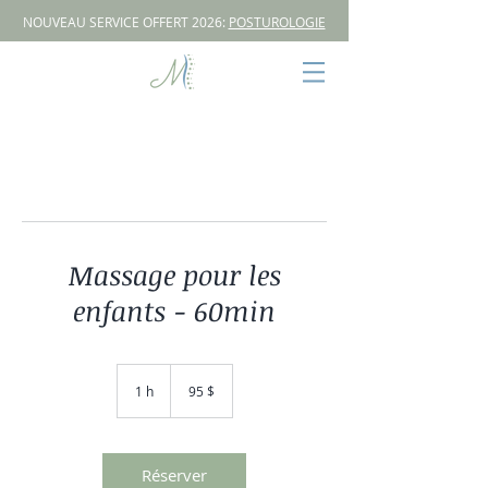
NOUVEAU SERVICE OFFERT 2026:
POSTUROLOGIE
Massage pour les
enfants - 60min
95 dollars
canadiens
1 h
1
95 $
Réserver