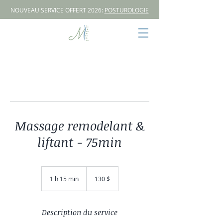
NOUVEAU SERVICE OFFERT 2026:
POSTUROLOGIE
Massage remodelant &
liftant - 75min
130 dollars
canadiens
1 h 15 min
1
130 $
1
5
m
i
Description du service
n