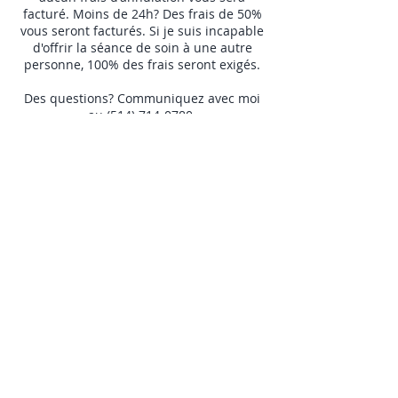
facturé. Moins de 24h? Des frais de 50%
vous seront facturés. Si je suis incapable
d'offrir la séance de soin à une autre
personne, 100% des frais seront exigés.
Des questions? Communiquez avec moi
au (514) 714-0780.
NAVIGATION
Mes services
Bienfaits
Mes forfaits
À propos
Contact
À LIRE
Conditions d'utilisation
Politique de confidentialité